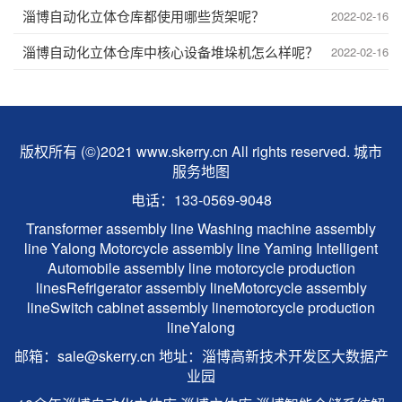
淄博自动化立体仓库都使用哪些货架呢？
2022-02-16
淄博自动化立体仓库中核心设备堆垛机怎么样呢？
2022-02-16
版权所有 (©)2021 www.skerry.cn All rights reserved.
城市
服务地图
电话：133-0569-9048
Transformer assembly line
Washing machine assembly
line
Yalong
Motorcycle assembly line
Yaming Intelligent
Automobile assembly line
motorcycle production
lines
Refrigerator assembly line
Motorcycle assembly
line
Switch cabinet assembly line
motorcycle production
line
Yalong
邮箱：sale@skerry.cn 地址：淄博高新技术开发区大数据产
业园