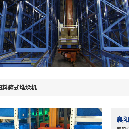
阳料箱式堆垛机
襄