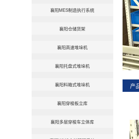
襄阳MES制造执行系统
襄阳仓储货架
襄阳高速堆垛机
襄阳托盘式堆垛机
襄阳料箱式堆垛机
产
襄阳穿梭板立库
襄阳多层穿梭车立体库