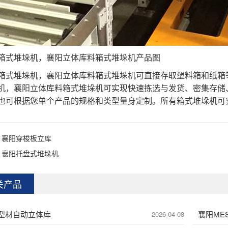
箱式堆垛机，襄阳立体库料箱式堆垛机产品图
箱式堆垛机，襄阳立体库料箱式堆垛机可直接存取塑料箱和纸箱
机，襄阳立体库料箱式堆垛机可实现快速拣选与发货、密集存储
也可根据您单个产品的规格和类型量身定制。所有箱式堆垛机可
：
襄阳穿梭板立库
：
襄阳托盘式堆垛机
关产品
型材自动立体库
襄阳ME
2026-04-08