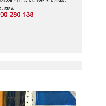
料箱式堆垛机，襄阳立体库料箱式堆垛机