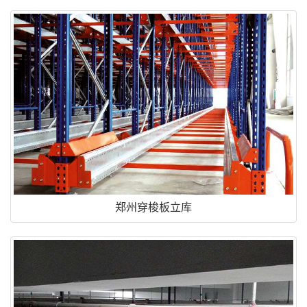
郑州穿梭板立库