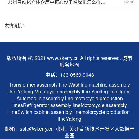
郑州自动化立体仓库中核心设备堆垛机怎么样呢？
02-16
友情链接：
版权所有 (©)2021 www.skerry.cn All rights reserved.
城市
服务地图
电话：133-0569-9048
Transformer assembly line
Washing machine assembly
line
Yalong
Motorcycle assembly line
Yaming Intelligent
Automobile assembly line
motorcycle production
lines
Refrigerator assembly line
Motorcycle assembly
line
Switch cabinet assembly line
motorcycle production
line
Yalong
邮箱：sale@skerry.cn 地址：郑州高新技术开发区大数据产
业园